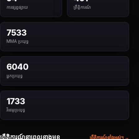
ការផ្សព្វផ្សាយ
ព្រឹត្តិការណ៍
7533
MMA ប្រយុទ្ធ
6040
អ្នកប្រយុទ្ធ
1733
វីដេអូប្រយុទ្ធ
ព្រឹត្តិការណ៍នាពេលខាងមុខ
ព្រឹត្តិការណ៍ទាំងអស់។ →