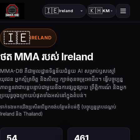
🇮🇪
🇰🇭
KM
ប្រទេស
ភាសា
🇮🇪
IRELAND
ថត MMA របស់ Ireland
MMA-DB គឺ​ជា​មូលដ្ឋាន​ទិន្នន័យ​ជំនួយ AI សម្រាប់​ឫស​ស្មៅ
យុវជន អ្នក​ស្ម័គ្រចិត្ត និង​សិល្បៈ​ក្បាច់គុន​ចម្រុះ​អាជីព។ ធ្វើបច្ចុប្បន្ន
ភាពខ្លួនវាជាបន្តបន្ទាប់ជាមួយនឹងការផ្សព្វផ្សាយ ព្រឹត្តិការណ៍ និងអ្នក
ប្រយុទ្ធចុងក្រោយបំផុតទាំងអស់នៅក្នុងតំបន់។
ទាក់ទងមកយើងប្រសិនបើអ្នកចង់បន្ថែមតំបន់ថ្មី (បច្ចុប្បន្នគ្របដណ្តប់
Ireland និង Thailand)
54
461