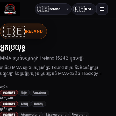
🇮🇪
🇰🇭
KM
ប្រទេស
ភាសា
🇮🇪
IRELAND
អ្នកប្រយុទ្ធ
MMA ទម្រង់​ចម្បាំង​ក្នុង Ireland (5242 ក្នុង​បញ្ជី)
រកមើល MMA ទម្រង់ប្រយុទ្ធនៅក្នុង Ireland ជាមួយនឹងកំណត់ត្រារួម
បញ្ចូលគ្នា និងប្រវត្តិប្រយុទ្ធបង្រួបបង្រួមពី MMA-db និង Tapology ។
កម្រិត
ទាំងអស់។
គាំទ្រ
Amateur
សកម្មភាព
ទាំងអស់។
សកម្ម
អសកម្ម
ថ្នាក់ទម្ងន់
ទាំងអស់។
Atomweight
Strawweight
Flyweight