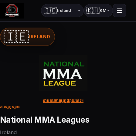
🇮🇪
🇰🇭
KM
ប្រទេស
ភាសា
🇮🇪
IRELAND
ទាមទារការផ្សព្វផ្សាយនេះ។
ការផ្សព្វផ្សាយ
National MMA Leagues
Ireland