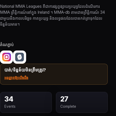
National MMA Leagues គឺជាការផ្សព្វផ្សាយប្រយុទ្ធដែលដំណើរការ
MMA ព្រឹត្តិការណ៍នៅក្នុង Ireland ។ MMA-db តាមដានព្រឹត្តិការណ៍ 34
ជាមួយនឹងកាលបរិច្ឆេទ កាតប្រយុទ្ធ និងលទ្ធផលដែលបានកត់ត្រាទុកដែល
ទិន្នន័យមាន។
តំណភ្ជាប់
បាត់/ទិន្នន័យមិនត្រឹមត្រូវ?
អនុញ្ញាតឱ្យយើងដឹង
34
27
Events
Complete