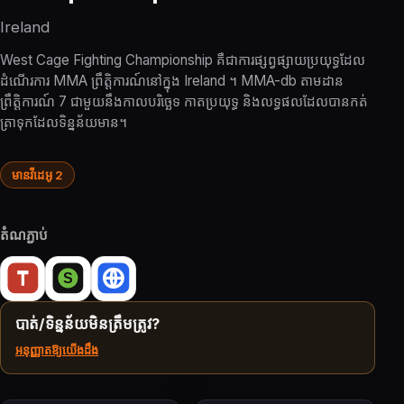
Ireland
West Cage Fighting Championship គឺជាការផ្សព្វផ្សាយប្រយុទ្ធដែល
ដំណើរការ MMA ព្រឹត្តិការណ៍នៅក្នុង Ireland ។ MMA-db តាមដាន
ព្រឹត្តិការណ៍ 7 ជាមួយនឹងកាលបរិច្ឆេទ កាតប្រយុទ្ធ និងលទ្ធផលដែលបានកត់
ត្រាទុកដែលទិន្នន័យមាន។
មានវីដេអូ 2
តំណភ្ជាប់
បាត់/ទិន្នន័យមិនត្រឹមត្រូវ?
អនុញ្ញាតឱ្យយើងដឹង