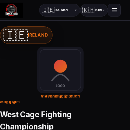
🇮🇪
🇰🇭
KM
ប្រទេស
ភាសា
🇮🇪
IRELAND
ទាមទារការផ្សព្វផ្សាយនេះ។
ការផ្សព្វផ្សាយ
West Cage Fighting
Championship