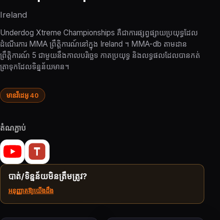
Ireland
Underdog Xtreme Championships គឺជាការផ្សព្វផ្សាយប្រយុទ្ធដែល
ដំណើរការ MMA ព្រឹត្តិការណ៍នៅក្នុង Ireland ។ MMA-db តាមដាន
ព្រឹត្តិការណ៍ 5 ជាមួយនឹងកាលបរិច្ឆេទ កាតប្រយុទ្ធ និងលទ្ធផលដែលបានកត់
ត្រាទុកដែលទិន្នន័យមាន។
មានវីដេអូ 40
តំណភ្ជាប់
បាត់/ទិន្នន័យមិនត្រឹមត្រូវ?
អនុញ្ញាតឱ្យយើងដឹង