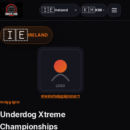
🇮🇪
🇰🇭
KM
ប្រទេស
ភាសា
🇮🇪
IRELAND
ទាមទារការផ្សព្វផ្សាយនេះ។
ការផ្សព្វផ្សាយ
Underdog Xtreme
Championships