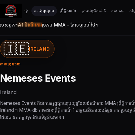
ផ្ទះ
ការផ្សព្វផ្សាយ
ព្រឹត្តិការណ៍
ក្រុមជម្រើសជាតិ
សមាគម
កន្
របស់អ្នក។
AI ដំណើរការ
ប្រភព MMA - កែលម្អប្រចាំថ្ងៃ។
🇮🇪
IRELAND
ការផ្សព្វផ្សាយ
Nemeses Events
Ireland
Nemeses Events គឺជាការផ្សព្វផ្សាយប្រយុទ្ធដែលដំណើរការ MMA ព្រឹត្តិការណ៍
Ireland ។ MMA-db តាមដានព្រឹត្តិការណ៍ 1 ជាមួយនឹងកាលបរិច្ឆេទ កាតប្រយុទ្ធ
ដែលបានកត់ត្រាទុកដែលទិន្នន័យមាន។