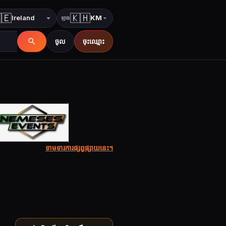
🇪
🇰🇭
KM
ឡាង
ប្រទេស
ភាសា
ចូល
ចុះឈ្មោះ
ទាមទារការផ្សព្វផ្សាយនេះ។