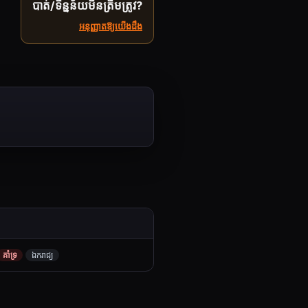
បាត់/ទិន្នន័យមិនត្រឹមត្រូវ?
អនុញ្ញាតឱ្យយើងដឹង
គាំទ្រ
ឯករាជ្យ