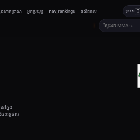

លែងហាត់ប្រាណ
អ្នកប្រយុទ្ធ
nav_rankings
ផលិតផល
ប្រទេស
នៅក្នុង
 និងលទ្ធផល