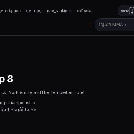

លែងហាត់ប្រាណ
អ្នកប្រយុទ្ធ
nav_rankings
ផលិតផល
ប្រទេស
p 8
ck, Northern Ireland
The Templeton Hotel
ting Championship
និងថ្នាក់ទម្ងន់ដែលកត់