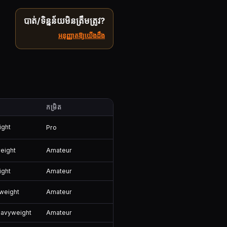
បាត់/ទិន្នន័យមិនត្រឹមត្រូវ?
អនុញ្ញាតឱ្យយើងដឹង
់
កម្រិត
ight
Pro
Amateur
eight
Amateur
ight
Amateur
weight
Amateur
eavyweight