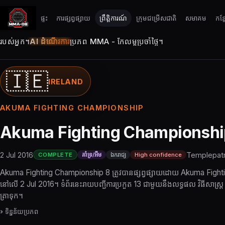
ផ្ទះ
ការផ្សព្វផ្សាយ
ព្រឹត្តិការណ៍
ក្រុមជម្រើសជាតិ
សមាគម
កន្
របស់អ្នក។
AI ដំណើរការ
ប្រភព MMA - កែលម្អប្រចាំថ្ងៃ។
🇮🇪
IRELAND
AKUMA FIGHTING CHAMPIONSHIP
Akuma Fighting Championshi
2 Jul 2016
Templepatri
COMPLETE
គាំទ្រ/អឹម
ឯករាជ្យ
High confidence
Akuma Fighting Championship 8 ត្រូវបានផ្សព្វផ្សាយដោយ Akuma Figh
នៅលើ 2 Jul 2016។ ទំព័រនេះរាយបញ្ជីការប្រកួត 13 ជាមួយនឹងលទ្ធផល វិធីសាស្រ្ត 
ត្រាទុក។
ទិន្នន័យប្រភព