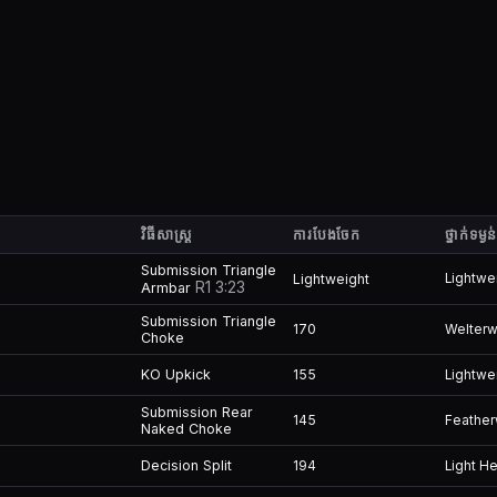
វិធីសាស្រ្ត
ការបែងចែក
ថ្នាក់ទម្ងន
Submission Triangle
Lightweight
Lightwe
R1 3:23
Armbar
Submission Triangle
170
Welterw
Choke
KO Upkick
155
Lightwe
Submission Rear
145
Feather
Naked Choke
Decision Split
194
Light H