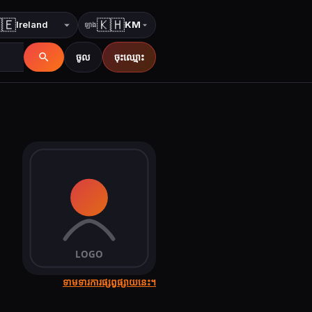
🇪
🇰🇭
KM
ឡាង
ប្រទេស
ភាសា
ចូល
ចុះឈ្មោះ
ទាមទារការផ្សព្វផ្សាយនេះ។