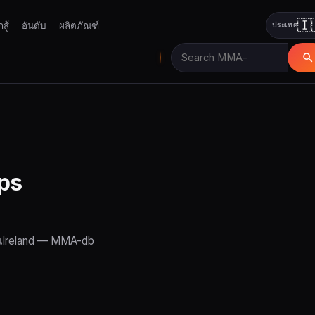
🇮
กสู้
อันดับ
ผลิตภัณฑ์
ประเทศ
ps
ในIreland — MMA-db