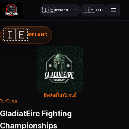
🇮🇪
🇹🇭
TH
ประเทศ
ภาษา
🇮🇪
IRELAND
อ้างสิทธิ์โปรโมชันนี้
โปรโมชัน
GladiatEire Fighting
Championships