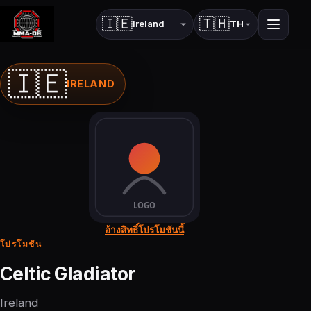
🇮🇪
🇹🇭
TH
ประเทศ
ภาษา
🇮🇪
IRELAND
อ้างสิทธิ์โปรโมชันนี้
โปรโมชัน
Celtic Gladiator
Ireland