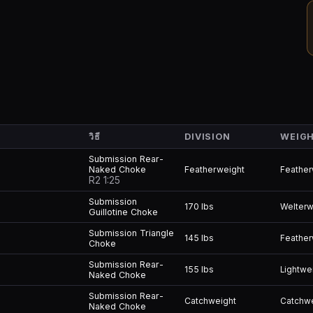
วิธี
DIVISION
WEIGH
Submission Rear-
Naked Choke
Featherweight
Feather
R2 1:25
Submission
170 lbs
Welterw
Guillotine Choke
Submission Triangle
145 lbs
Feather
Choke
Submission Rear-
155 lbs
Lightwe
Naked Choke
Submission Rear-
Catchweight
Catchw
Naked Choke