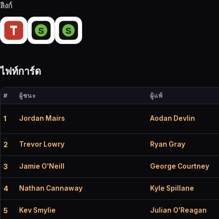
ลิงก์
ไฟท์การ์ด
#
ผู้ชนะ
ผู้แพ้
Jordan Mairs
Aodan Devlin
1
Trevor Lowry
Ryan Gray
2
Jamie O'Neill
George Courtney
3
Nathan Cannaway
Kyle Spillane
4
Kev Smylie
Julian O'Reagan
5